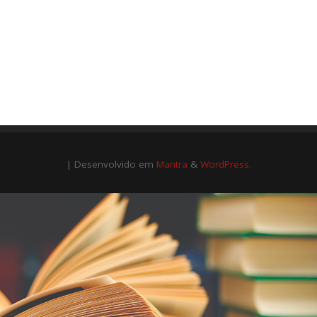
| Desenvolvido em
Mantra
&
WordPress.