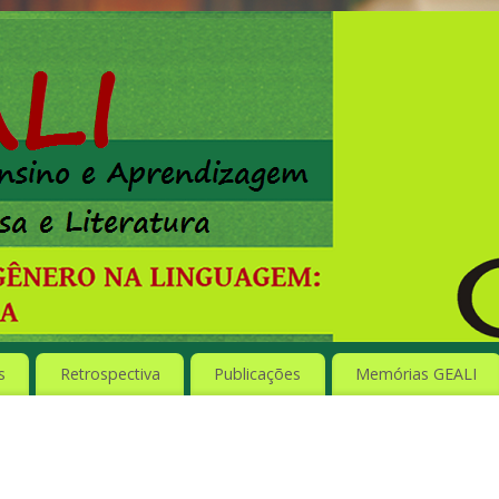
s
Retrospectiva
Publicações
Memórias GEALI